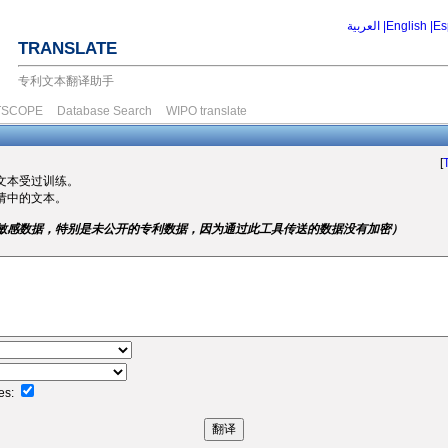
العربية |
English |
Es
TRANSLATE
专利文本翻译助手
TSCOPE
Database Search
WIPO translate
[
文本受过训练。
请中的文本。
敏感数据，特别是未公开的专利数据，因为通过此工具传送的数据没有加密）
es: