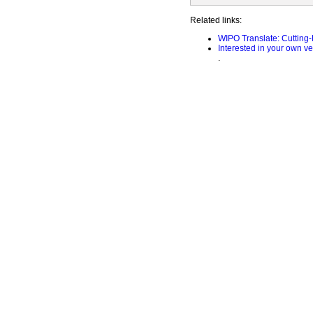
Related links:
WIPO Translate: Cutting
Interested in your own v
.