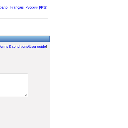
pañol |
Français |
Русский |
中文 |
Terms & conditions/User guide
]